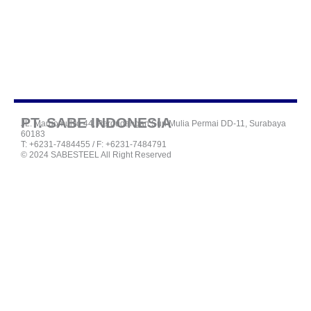
PT. SABE INDONESIA
JL. Margomulyo 44, Pergudangan Suri Mulia Permai DD-11, Surabaya
60183
T: +6231-7484455 / F: +6231-7484791
© 2024 SABESTEEL All Right Reserved